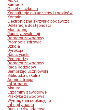
MUKS
Kamerlik
Gazetka szkolna
Konsultacje dla uczniów i rodziców
Kontakt
Elektroniczna skrzynka podawcza
Deklaracja dostępności
Monitoring
Raporty ewaluacji
Doradca zawodowy
Promocja zdrowia
Szkoła
Dyrekcja
Nauczyciele
Pedagodzy
Doradca zawodowy
Rada Rodziców
Samorząd uczniowski
Biblioteka szkolna
Administracja
Informator
Matura
Egzaminy zawodowe
Praktyka zawodowa
Wymagania edukacyjne
mLegitymacja
Duplikat świadectwa