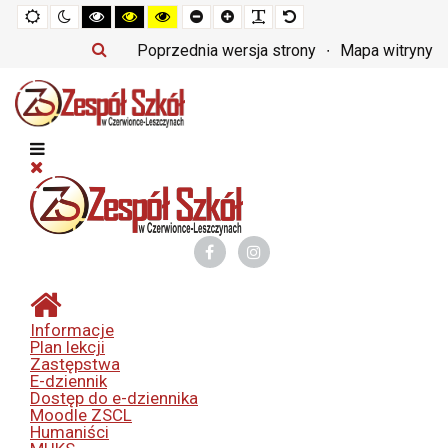
Tryb
Tryb
Tryb
Tryb
Tryb
Set
Set
Make
Set
domyślny
nocny
czarno-
czarno-
żółto-
smaller
larger
font
default
biały
żółty
czarny
font
font
more
font
Poprzednia wersja strony
Mapa witryny
o
o
o
readable
wysokim
wysokim
wysokim
kontraście
kontraście
kontraście
Informacje
Plan lekcji
Zastępstwa
E-dziennik
Dostęp do e-dziennika
Moodle ZSCL
Humaniści