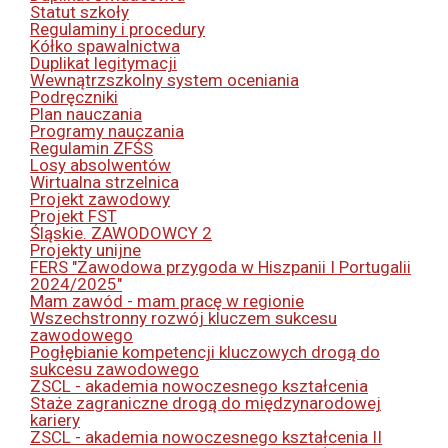
Statut szkoły
Regulaminy i procedury
Kółko spawalnictwa
Duplikat legitymacji
Wewnątrzszkolny system oceniania
Podręczniki
Plan nauczania
Programy nauczania
Regulamin ZFŚS
Losy absolwentów
Wirtualna strzelnica
Projekt zawodowy
Projekt FST
Śląskie. ZAWODOWCY 2
Projekty unijne
FERS "Zawodowa przygoda w Hiszpanii I Portugalii
2024/2025"
Mam zawód - mam pracę w regionie
Wszechstronny rozwój kluczem sukcesu
zawodowego
Pogłębianie kompetencji kluczowych drogą do
sukcesu zawodowego
ZSCL - akademia nowoczesnego kształcenia
Staże zagraniczne drogą do międzynarodowej
kariery
ZSCL - akademia nowoczesnego kształcenia II