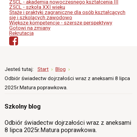
ZSCL - akademia nowoczesnego kształcenia III
ZSCL - szkoła XXI wieku
Staże i praktyki zagraniczne dla osób kształcących
się i szkolących zawodowo
Większe kompetencje - szersze perspektywy
Gotowi na zmiany
Rekrutacja
Jesteś tutaj:
Start
Blog
Odbiór świadectw dojrzałości wraz z aneksami 8 lipca
2025r.Matura poprawkowa.
Szkolny blog
Odbiór świadectw dojrzałości wraz z aneksami
8 lipca 2025r.Matura poprawkowa.