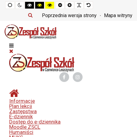
Tryb
Tryb
Tryb
Tryb
Tryb
Set
Set
Make
Set
domyślny
nocny
czarno-
czarno-
żółto-
smaller
larger
font
default
biały
żółty
czarny
font
font
more
font
Poprzednia wersja strony
Mapa witryny
o
o
o
readable
wysokim
wysokim
wysokim
kontraście
kontraście
kontraście
Informacje
Plan lekcji
Zastępstwa
E-dziennik
Dostęp do e-dziennika
Moodle ZSCL
Humaniści