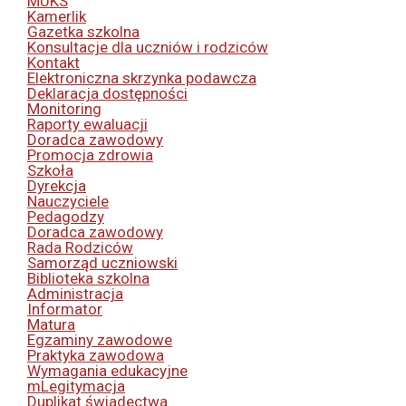
MUKS
Kamerlik
Gazetka szkolna
Konsultacje dla uczniów i rodziców
Kontakt
Elektroniczna skrzynka podawcza
Deklaracja dostępności
Monitoring
Raporty ewaluacji
Doradca zawodowy
Promocja zdrowia
Szkoła
Dyrekcja
Nauczyciele
Pedagodzy
Doradca zawodowy
Rada Rodziców
Samorząd uczniowski
Biblioteka szkolna
Administracja
Informator
Matura
Egzaminy zawodowe
Praktyka zawodowa
Wymagania edukacyjne
mLegitymacja
Duplikat świadectwa