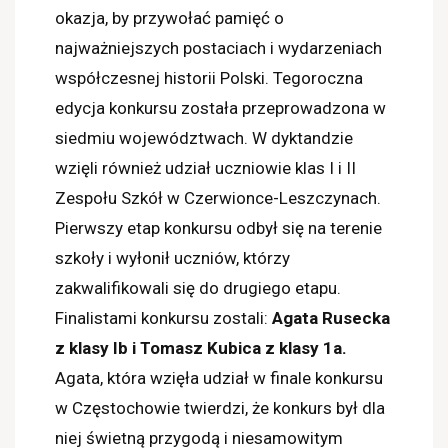
okazja, by przywołać pamięć o
najważniejszych postaciach i wydarzeniach
wsp
ółczesnej historii Polski.
Tegoroczna
edycja konkursu została przeprowadzona w
siedmiu wojew
ództwach.
W dyktandzie
wzięli również udział uczniowie klas I i II
Zesp
ołu Szkół w Czerwionce-Leszczynach.
Pierwszy etap konkursu odbył się na terenie
szkoły i wyłonił uczniów, którzy
zakwalifikowali się do drugiego etapu.
Finalistami konkursu zostali:
Agata Rusecka
z klasy Ib i Tomasz Kubica z klasy 1a.
Agata, która wzięła udział w finale konkursu
w Częstochowie twierdzi, że konkurs był dla
niej świetną przygodą i niesamowitym