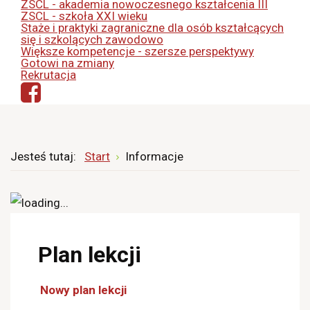
ZSCL - akademia nowoczesnego kształcenia III
ZSCL - szkoła XXI wieku
Staże i praktyki zagraniczne dla osób kształcących
się i szkolących zawodowo
Większe kompetencje - szersze perspektywy
Gotowi na zmiany
Rekrutacja
Jesteś tutaj:
Start
Informacje
Plan lekcji
Nowy plan lekcji