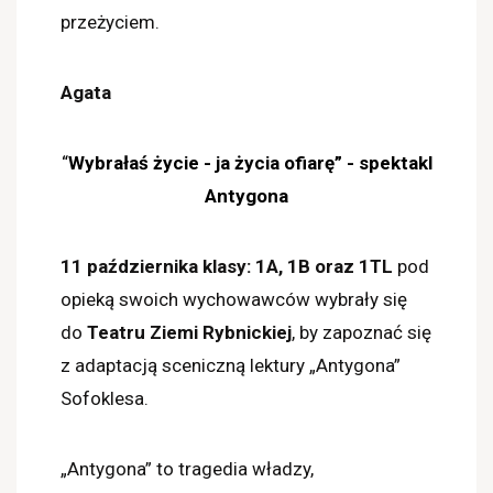
przeżyciem.
Agata
“
Wybrałaś życie - ja życia ofiarę” - spektakl
Antygona
11 października klasy: 1A, 1B oraz 1TL
pod
opieką swoich wychowawców wybrały się
do
Teatru Ziemi Rybnickiej
, by zapoznać się
z adaptacją sceniczną lektury „Antygona”
Sofoklesa.
„Antygona” to tragedia władzy,