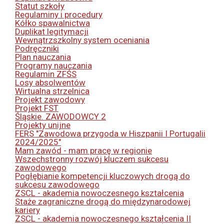
Statut szkoły
Regulaminy i procedury
Kółko spawalnictwa
Duplikat legitymacji
Wewnątrzszkolny system oceniania
Podręczniki
Plan nauczania
Programy nauczania
Regulamin ZFŚS
Losy absolwentów
Wirtualna strzelnica
Projekt zawodowy
Projekt FST
Śląskie. ZAWODOWCY 2
Projekty unijne
FERS "Zawodowa przygoda w Hiszpanii I Portugalii
2024/2025"
Mam zawód - mam pracę w regionie
Wszechstronny rozwój kluczem sukcesu
zawodowego
Pogłębianie kompetencji kluczowych drogą do
sukcesu zawodowego
ZSCL - akademia nowoczesnego kształcenia
Staże zagraniczne drogą do międzynarodowej
kariery
ZSCL - akademia nowoczesnego kształcenia II