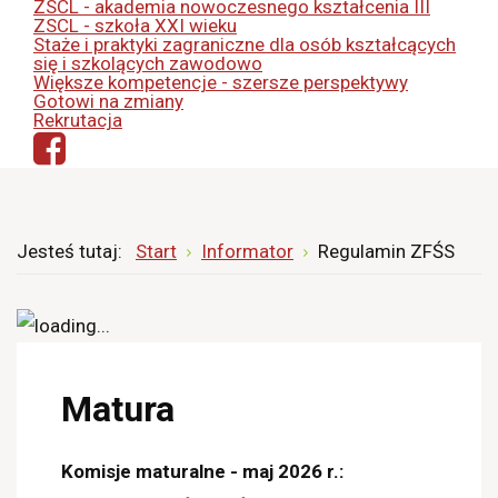
ZSCL - akademia nowoczesnego kształcenia III
ZSCL - szkoła XXI wieku
Staże i praktyki zagraniczne dla osób kształcących
się i szkolących zawodowo
Większe kompetencje - szersze perspektywy
Gotowi na zmiany
Rekrutacja
Jesteś tutaj:
Start
Informator
Regulamin ZFŚS
Matura
Komisje maturalne - maj 2026 r.: