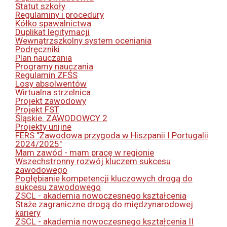
Statut szkoły
Regulaminy i procedury
Kółko spawalnictwa
Duplikat legitymacji
Wewnątrzszkolny system oceniania
Podręczniki
Plan nauczania
Programy nauczania
Regulamin ZFŚS
Losy absolwentów
Wirtualna strzelnica
Projekt zawodowy
Projekt FST
Śląskie. ZAWODOWCY 2
Projekty unijne
FERS "Zawodowa przygoda w Hiszpanii I Portugalii
2024/2025"
Mam zawód - mam pracę w regionie
Wszechstronny rozwój kluczem sukcesu
zawodowego
Pogłębianie kompetencji kluczowych drogą do
sukcesu zawodowego
ZSCL - akademia nowoczesnego kształcenia
Staże zagraniczne drogą do międzynarodowej
kariery
ZSCL - akademia nowoczesnego kształcenia II