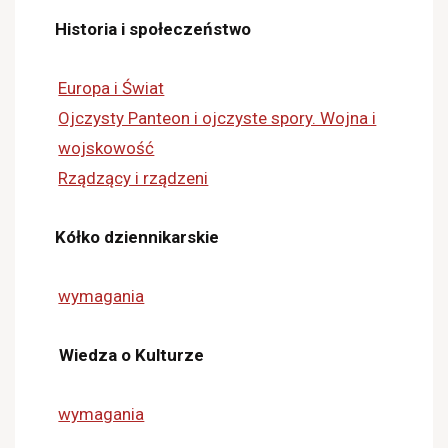
Historia i społeczeństwo
Europa i Świat
Ojczysty Panteon i ojczyste spory. Wojna i
wojskowość
Rządzący i rządzeni
Kółko dziennikarskie
wymagania
Wiedza o Kulturze
wymagania