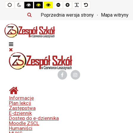
Tryb
Tryb
Tryb
Tryb
Tryb
Set
Set
Make
Set
domyślny
nocny
czarno-
czarno-
żółto-
smaller
larger
font
default
biały
żółty
czarny
font
font
more
font
Poprzednia wersja strony
Mapa witryny
o
o
o
readable
wysokim
wysokim
wysokim
kontraście
kontraście
kontraście
Informacje
Plan lekcji
Zastępstwa
E-dziennik
Dostęp do e-dziennika
Moodle ZSCL
Humaniści