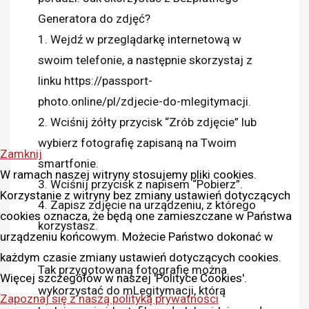
Generatora do zdjęć?
1. Wejdź w przeglądarkę internetową w
swoim telefonie, a następnie skorzystaj z
linku https://passport-
photo.online/pl/zdjecie-do-mlegitymacji.
2. Wciśnij żółty przycisk “Zrób zdjęcie” lub
wybierz fotografię zapisaną na Twoim
Zamknij
smartfonie.
W ramach naszej witryny stosujemy pliki cookies.
3. Wciśnij przycisk z napisem “Pobierz”.
Korzystanie z witryny bez zmiany ustawień dotyczących
4. Zapisz zdjęcie na urządzeniu, z którego
cookies oznacza, że będą one zamieszczane w Państwa
korzystasz.
urządzeniu końcowym. Możecie Państwo dokonać w
każdym czasie zmiany ustawień dotyczących cookies.
Tak przygotowaną fotografię można
Więcej szczegółów w naszej 'Polityce Cookies'.
wykorzystać do mLegitymacji, którą
Zapoznaj się z naszą polityką prywatności