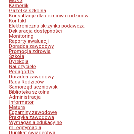
MUKS
Kamerlik
Gazetka szkolna
Konsultacje dla uczniów i rodziców
Kontakt
Elektroniczna skrzynka podawcza
Deklaracja dostępności
Monitoring
Raporty ewaluacji
Doradca zawodowy
Promocja zdrowia
Szkoła
Dyrekcja
Nauczyciele
Pedagodzy
Doradca zawodowy
Rada Rodziców
Samorząd uczniowski
Biblioteka szkolna
Administracja
Informator
Matura
Egzaminy zawodowe
Praktyka zawodowa
Wymagania edukacyjne
mLegitymacja
Duplikat świadectwa