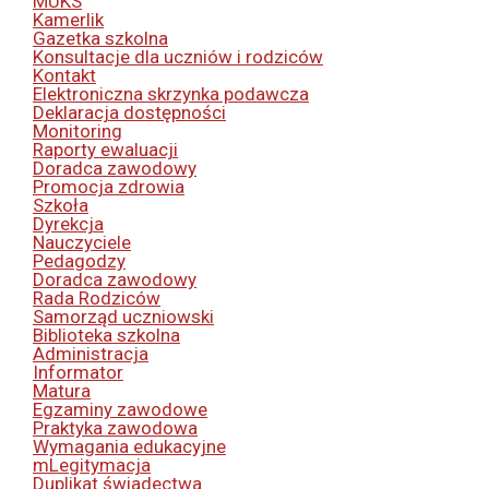
MUKS
Kamerlik
Gazetka szkolna
Konsultacje dla uczniów i rodziców
Kontakt
Elektroniczna skrzynka podawcza
Deklaracja dostępności
Monitoring
Raporty ewaluacji
Doradca zawodowy
Promocja zdrowia
Szkoła
Dyrekcja
Nauczyciele
Pedagodzy
Doradca zawodowy
Rada Rodziców
Samorząd uczniowski
Biblioteka szkolna
Administracja
Informator
Matura
Egzaminy zawodowe
Praktyka zawodowa
Wymagania edukacyjne
mLegitymacja
Duplikat świadectwa