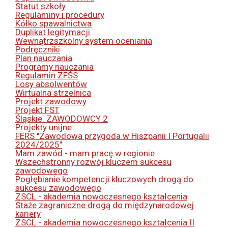
Statut szkoły
Regulaminy i procedury
Kółko spawalnictwa
Duplikat legitymacji
Wewnątrzszkolny system oceniania
Podręczniki
Plan nauczania
Programy nauczania
Regulamin ZFŚS
Losy absolwentów
Wirtualna strzelnica
Projekt zawodowy
Projekt FST
Śląskie. ZAWODOWCY 2
Projekty unijne
FERS "Zawodowa przygoda w Hiszpanii I Portugalii
2024/2025"
Mam zawód - mam pracę w regionie
Wszechstronny rozwój kluczem sukcesu
zawodowego
Pogłębianie kompetencji kluczowych drogą do
sukcesu zawodowego
ZSCL - akademia nowoczesnego kształcenia
Staże zagraniczne drogą do międzynarodowej
kariery
ZSCL - akademia nowoczesnego kształcenia II