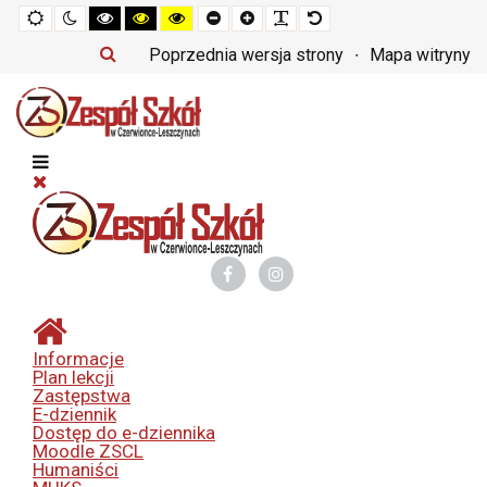
Tryb
Tryb
Tryb
Tryb
Tryb
Set
Set
Make
Set
domyślny
nocny
czarno-
czarno-
żółto-
smaller
larger
font
default
biały
żółty
czarny
font
font
more
font
Poprzednia wersja strony
Mapa witryny
o
o
o
readable
wysokim
wysokim
wysokim
kontraście
kontraście
kontraście
Informacje
Plan lekcji
Zastępstwa
E-dziennik
Dostęp do e-dziennika
Moodle ZSCL
Humaniści