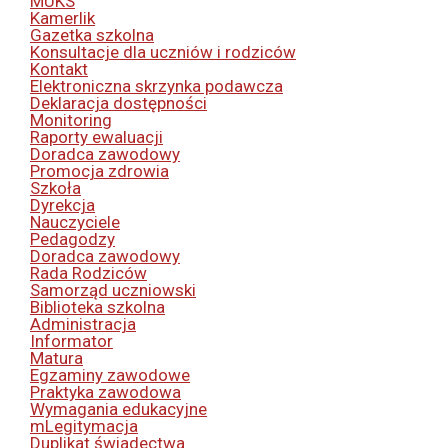
MUKS
Kamerlik
Gazetka szkolna
Konsultacje dla uczniów i rodziców
Kontakt
Elektroniczna skrzynka podawcza
Deklaracja dostępności
Monitoring
Raporty ewaluacji
Doradca zawodowy
Promocja zdrowia
Szkoła
Dyrekcja
Nauczyciele
Pedagodzy
Doradca zawodowy
Rada Rodziców
Samorząd uczniowski
Biblioteka szkolna
Administracja
Informator
Matura
Egzaminy zawodowe
Praktyka zawodowa
Wymagania edukacyjne
mLegitymacja
Duplikat świadectwa