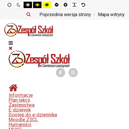
Tryb
Tryb
Tryb
Tryb
Tryb
Set
Set
Make
Set
domyślny
nocny
czarno-
czarno-
żółto-
smaller
larger
font
default
biały
żółty
czarny
font
font
more
font
Poprzednia wersja strony
Mapa witryny
o
o
o
readable
wysokim
wysokim
wysokim
kontraście
kontraście
kontraście
Informacje
Plan lekcji
Zastępstwa
E-dziennik
Dostęp do e-dziennika
Moodle ZSCL
Humaniści