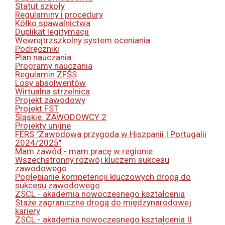
Statut szkoły
Regulaminy i procedury
Kółko spawalnictwa
Duplikat legitymacji
Wewnątrzszkolny system oceniania
Podręczniki
Plan nauczania
Programy nauczania
Regulamin ZFŚS
Losy absolwentów
Wirtualna strzelnica
Projekt zawodowy
Projekt FST
Śląskie. ZAWODOWCY 2
Projekty unijne
FERS "Zawodowa przygoda w Hiszpanii I Portugalii
2024/2025"
Mam zawód - mam pracę w regionie
Wszechstronny rozwój kluczem sukcesu
zawodowego
Pogłębianie kompetencji kluczowych drogą do
sukcesu zawodowego
ZSCL - akademia nowoczesnego kształcenia
Staże zagraniczne drogą do międzynarodowej
kariery
ZSCL - akademia nowoczesnego kształcenia II