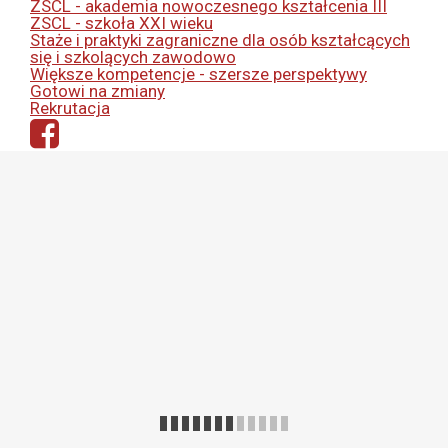
ZSCL - akademia nowoczesnego kształcenia III
ZSCL - szkoła XXI wieku
Staże i praktyki zagraniczne dla osób kształcących
się i szkolących zawodowo
Większe kompetencje - szersze perspektywy
Gotowi na zmiany
Rekrutacja