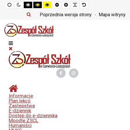
Tryb
Tryb
Tryb
Tryb
Tryb
Set
Set
Make
Set
domyślny
nocny
czarno-
czarno-
żółto-
smaller
larger
font
default
biały
żółty
czarny
font
font
more
font
Poprzednia wersja strony
Mapa witryny
o
o
o
readable
wysokim
wysokim
wysokim
kontraście
kontraście
kontraście
Informacje
Plan lekcji
Zastępstwa
E-dziennik
Dostęp do e-dziennika
Moodle ZSCL
Humaniści