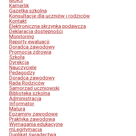
MUKS
Kamerlik
Gazetka szkolna
Konsultacje dla uczniów i rodziców
Kontakt
Elektroniczna skrzynka podawcza
Deklaracja dostępności
Monitoring
Raporty ewaluacji
Doradca zawodowy
Promocja zdrowia
Szkoła
Dyrekcja
Nauczyciele
Pedagodzy
Doradca zawodowy
Rada Rodziców
Samorząd uczniowski
Biblioteka szkolna
Administracja
Informator
Matura
Egzaminy zawodowe
Praktyka zawodowa
Wymagania edukacyjne
mLegitymacja
Duplikat świadectwa