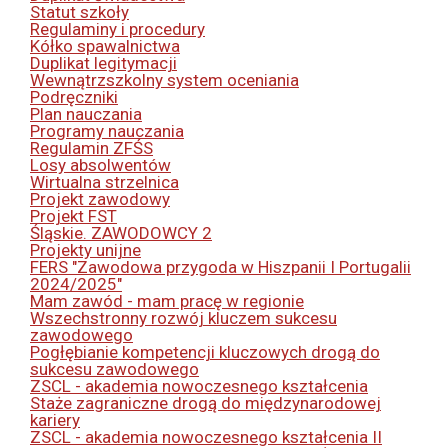
Statut szkoły
Regulaminy i procedury
Kółko spawalnictwa
Duplikat legitymacji
Wewnątrzszkolny system oceniania
Podręczniki
Plan nauczania
Programy nauczania
Regulamin ZFŚS
Losy absolwentów
Wirtualna strzelnica
Projekt zawodowy
Projekt FST
Śląskie. ZAWODOWCY 2
Projekty unijne
FERS "Zawodowa przygoda w Hiszpanii I Portugalii
2024/2025"
Mam zawód - mam pracę w regionie
Wszechstronny rozwój kluczem sukcesu
zawodowego
Pogłębianie kompetencji kluczowych drogą do
sukcesu zawodowego
ZSCL - akademia nowoczesnego kształcenia
Staże zagraniczne drogą do międzynarodowej
kariery
ZSCL - akademia nowoczesnego kształcenia II