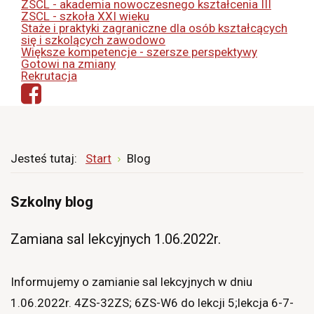
ZSCL - akademia nowoczesnego kształcenia III
ZSCL - szkoła XXI wieku
Staże i praktyki zagraniczne dla osób kształcących
się i szkolących zawodowo
Większe kompetencje - szersze perspektywy
Gotowi na zmiany
Rekrutacja
Jesteś tutaj:
Start
Blog
Szkolny blog
Zamiana sal lekcyjnych 1.06.2022r.
Informujemy o zamianie sal lekcyjnych w dniu
1.06.2022r. 4ZS-32ZS; 6ZS-W6 do lekcji 5;lekcja 6-7-