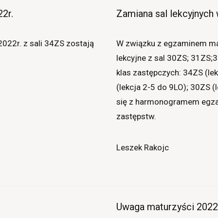
2r.
Zamiana sal lekcyjnych 
2022r. z sali 34ZS zostają
W związku z egzaminem matu
lekcyjne z sal 30ZS; 31ZS;
klas zastępczych: 34ZS (le
(lekcja 2-5 do 9LO); 30ZS 
się z harmonogramem egza
zastępstw.
Leszek Rakojc
Uwaga maturzyści 2022r.