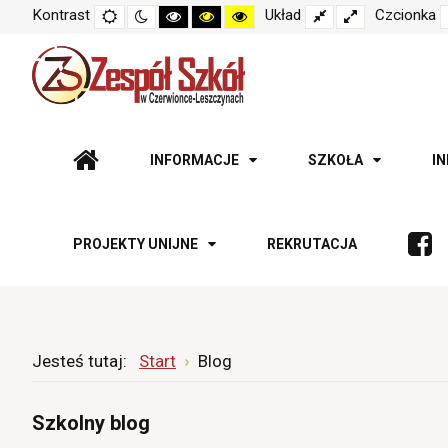
Kontrast
Tryb
Tryb
Tryb
Tryb
Tryb
Układ
Fixed
Wide
Czcionka
domyślny
nocny
czarno-
czarno-
żółto-
layout
layout
biały
żółty
czarny
o
o
o
wysokim
wysokim
wysokim
kontraście
kontraście
kontraście
INFORMACJE
SZKOŁA
I
PROJEKTY UNIJNE
REKRUTACJA
Jesteś tutaj:
Start
Blog
Szkolny blog