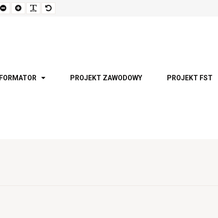
Set
Set
Make
Set
smaller
larger
font
default
font
font
more
font
readable
NFORMATOR
PROJEKT ZAWODOWY
PROJEKT FST