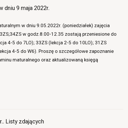
w dniu 9 maja 2022r.
ralnym w dniu 9.05.2022r. (poniedziałek) zajęcia
33ZS;34ZS w godz.8.00-12.35 zostają przeniesione do
kcja 4-5 do 7LO); 33ZS (lekcja 2-5 do 10LO); 31ZS
(lekcja 4-5 do W6). Proszę o szczegółowe zapoznanie
minu maturalnego oraz aktualizowaną księgą
. Listy zdających