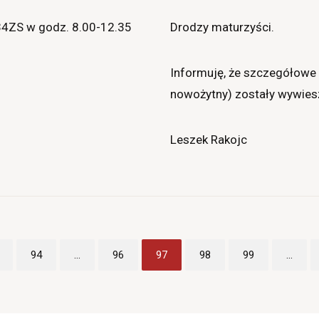
i 34ZS w godz. 8.00-12.35
Drodzy maturzyści.
Informuję, że szczegółowe 
nowożytny) zostały wywies
Leszek Rakojc
94
...
96
97
98
99
...